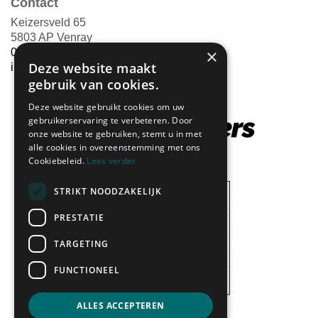
Contact
Keizersveld 65
5803 AP Venray
×
0478-551800
Deze website maakt
info@martin-cuypers.nl
gebruik van cookies.
Deze website gebruikt cookies om uw
gebruikerservaring te verbeteren. Door
onze website te gebruiken, stemt u in met
alle cookies in overeenstemming met ons
Cookiebeleid.
Lees verder
STRIKT NOODZAKELIJK
PRESTATIE
TARGETING
FUNCTIONEEL
ALLES ACCEPTEREN